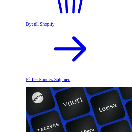
Byt till Shopify
Få fler kunder. Sälj mer.