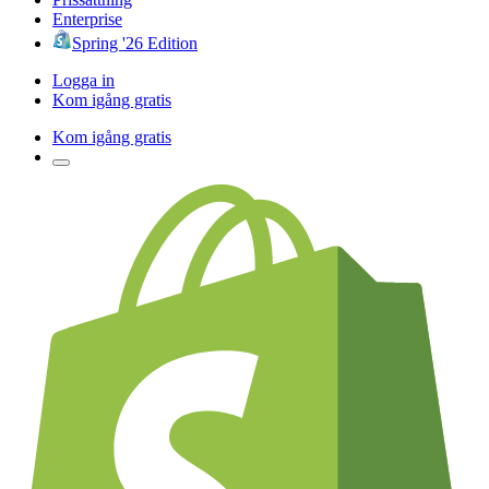
Enterprise
Spring '26 Edition
Logga in
Kom igång gratis
Kom igång gratis