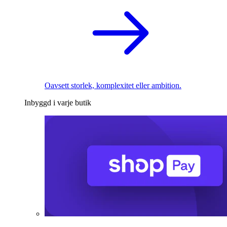
Oavsett storlek, komplexitet eller ambition.
Inbyggd i varje butik