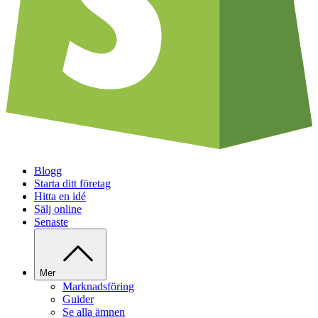
Blogg
Starta ditt företag
Hitta en idé
Sälj online
Senaste
Mer
Marknadsföring
Guider
Se alla ämnen