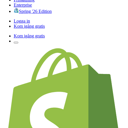
Enterprise
Spring '26 Edition
Logga in
Kom igång gratis
Kom igång gratis