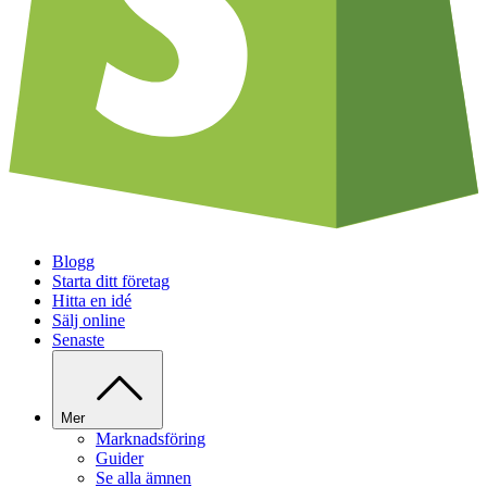
Blogg
Starta ditt företag
Hitta en idé
Sälj online
Senaste
Mer
Marknadsföring
Guider
Se alla ämnen