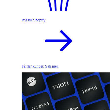
Byt till Shopify
Få fler kunder. Sälj mer.