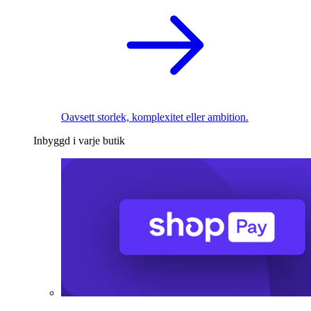
Oavsett storlek, komplexitet eller ambition.
Inbyggd i varje butik