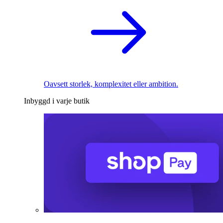
Oavsett storlek, komplexitet eller ambition.
Inbyggd i varje butik