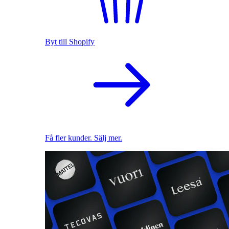
Byt till Shopify
Få fler kunder. Sälj mer.