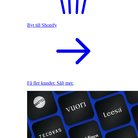
Byt till Shopify
Få fler kunder. Sälj mer.