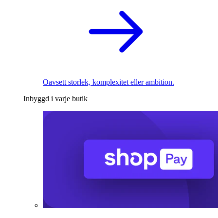
Oavsett storlek, komplexitet eller ambition.
Inbyggd i varje butik