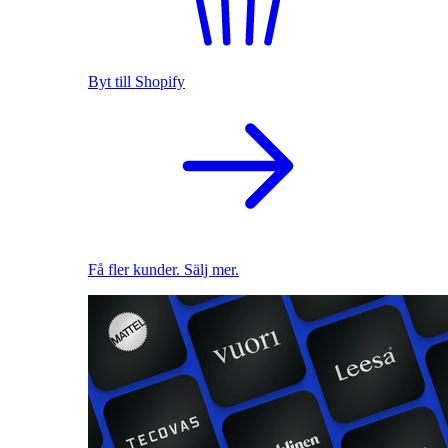
Byt till Shopify
Få fler kunder. Sälj mer.