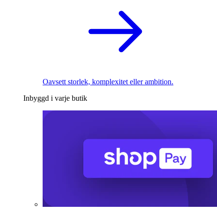
Oavsett storlek, komplexitet eller ambition.
Inbyggd i varje butik