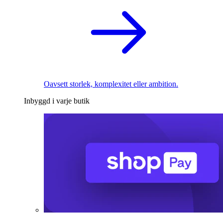
Oavsett storlek, komplexitet eller ambition.
Inbyggd i varje butik