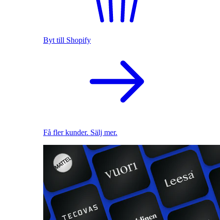
Byt till Shopify
Få fler kunder. Sälj mer.