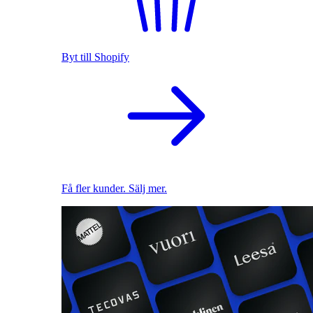
Byt till Shopify
Få fler kunder. Sälj mer.