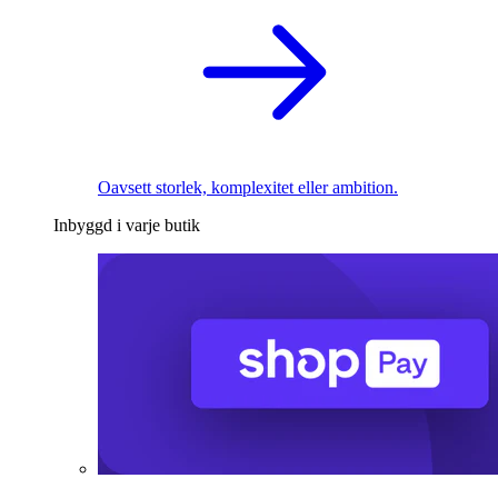
Oavsett storlek, komplexitet eller ambition.
Inbyggd i varje butik