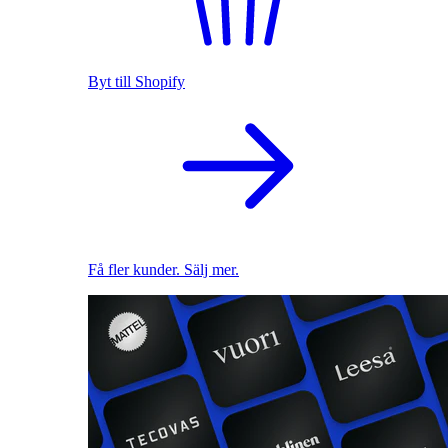
Byt till Shopify
Få fler kunder. Sälj mer.