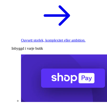
Oavsett storlek, komplexitet eller ambition.
Inbyggd i varje butik