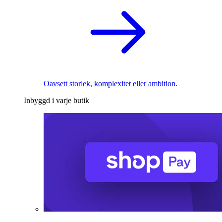
Oavsett storlek, komplexitet eller ambition.
Inbyggd i varje butik