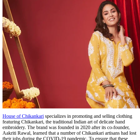
House of Chikankari
specializes in promoting and selling clothing
featuring Chikankari, the traditional Indian art of delicate hand
embroidery. The brand was founded in 2020 after its co-founder,
Aakriti Rawal, learned that a number of Chikankari artisans had lost
their jobs during the COVID-19 pandemic. To ensure that these