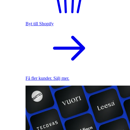
Byt till Shopify
Få fler kunder. Sälj mer.