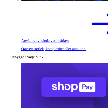
Används av kända varumärken
Oavsett storlek, komplexitet eller ambition.
Inbyggd i varje butik