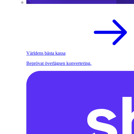
Världens bästa kassa
Beprövat överlägsen konvertering.