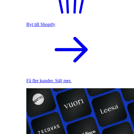
Byt till Shopify
Få fler kunder. Sälj mer.