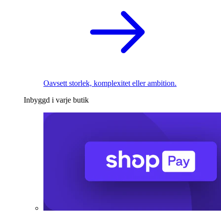
Oavsett storlek, komplexitet eller ambition.
Inbyggd i varje butik