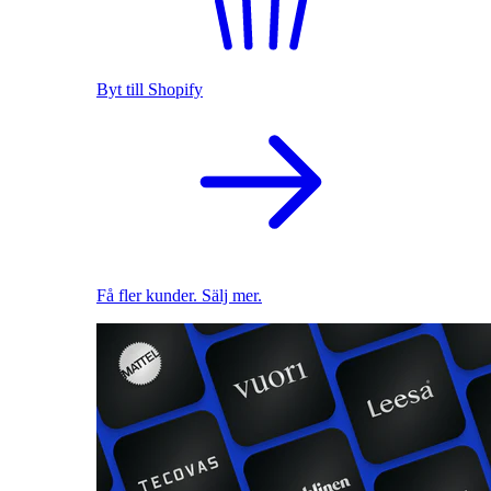
Byt till Shopify
Få fler kunder. Sälj mer.