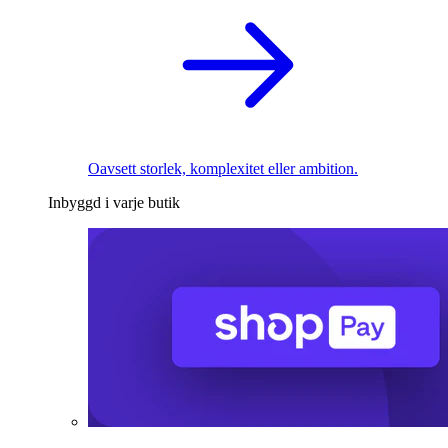
Oavsett storlek, komplexitet eller ambition.
Inbyggd i varje butik