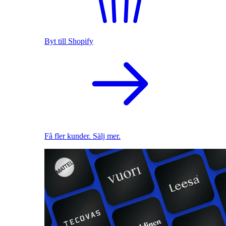
Byt till Shopify
Få fler kunder. Sälj mer.