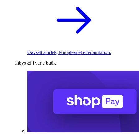
Oavsett storlek, komplexitet eller ambition.
Inbyggd i varje butik