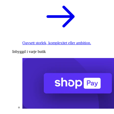
Oavsett storlek, komplexitet eller ambition.
Inbyggd i varje butik