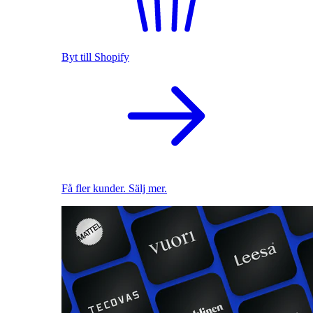
Byt till Shopify
Få fler kunder. Sälj mer.