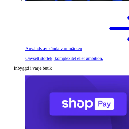
Används av kända varumärken
Oavsett storlek, komplexitet eller ambition.
Inbyggd i varje butik