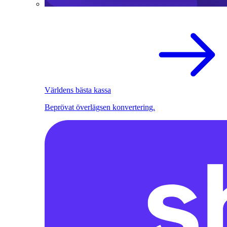
Världens bästa kassa
Beprövat överlägsen konvertering.