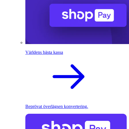
Världens bästa kassa
Beprövat överlägsen konvertering.