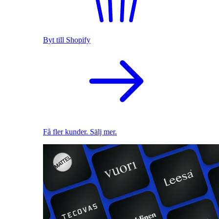
Byt till Shopify
Få fler kunder. Sälj mer.