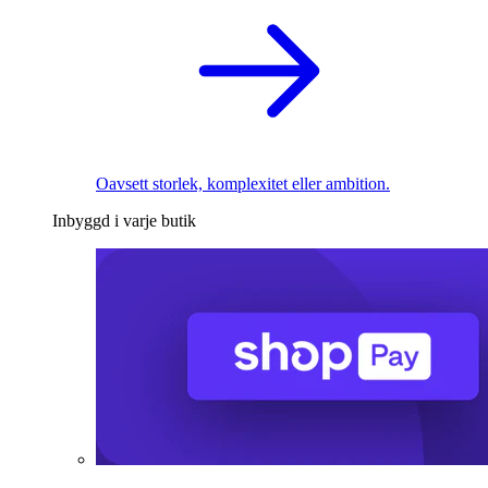
Oavsett storlek, komplexitet eller ambition.
Inbyggd i varje butik