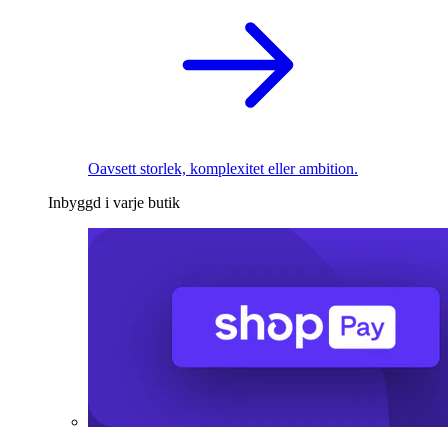
Oavsett storlek, komplexitet eller ambition.
Inbyggd i varje butik