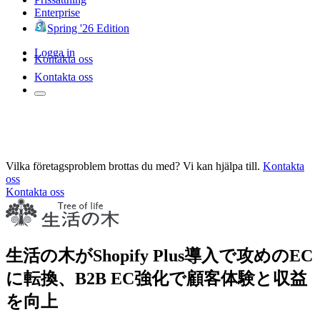
Enterprise
Spring '26 Edition
Logga in
Kontakta oss
Kontakta oss
Vilka företagsproblem brottas du med? Vi kan hjälpa till.
Kontakta
oss
Kontakta oss
生活の木がShopify Plus導入で攻めのEC
に転換、B2B EC強化で顧客体験と収益
を向上