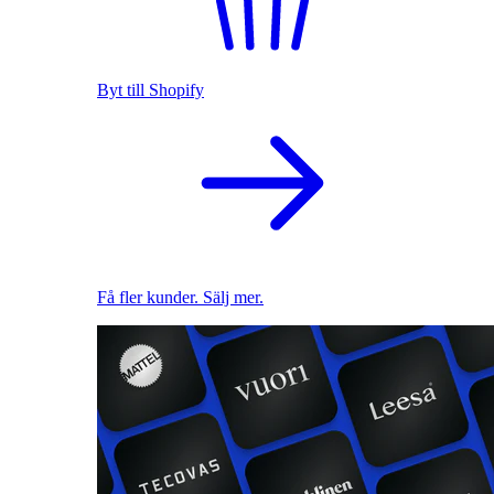
Byt till Shopify
Få fler kunder. Sälj mer.