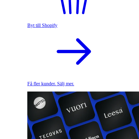
Byt till Shopify
Få fler kunder. Sälj mer.