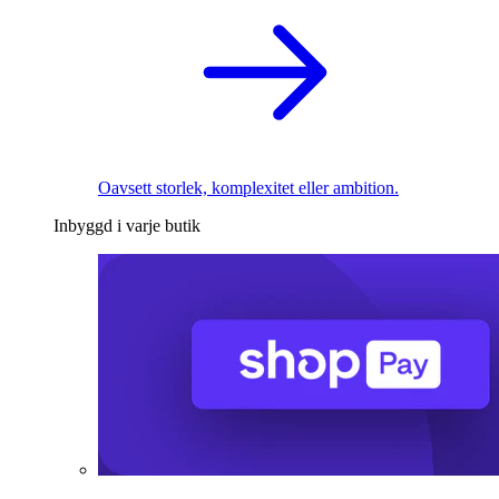
Oavsett storlek, komplexitet eller ambition.
Inbyggd i varje butik