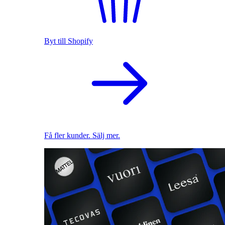
Byt till Shopify
Få fler kunder. Sälj mer.