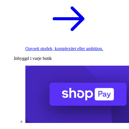
Oavsett storlek, komplexitet eller ambition.
Inbyggd i varje butik