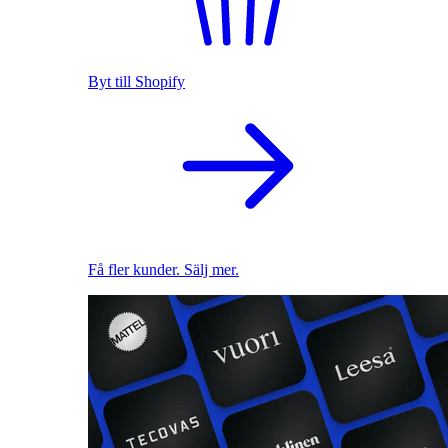
Byt till Shopify
Få fler kunder. Sälj mer.