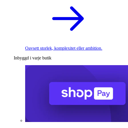
Oavsett storlek, komplexitet eller ambition.
Inbyggd i varje butik