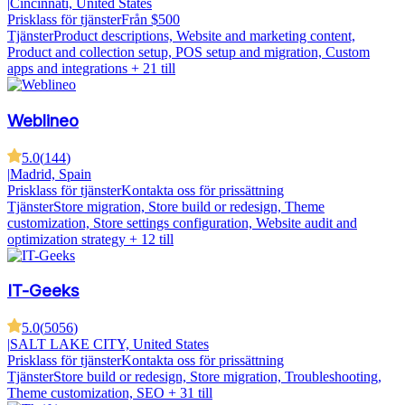
|
Cincinnati, United States
Prisklass för tjänster
Från $500
Tjänster
Product descriptions, Website and marketing content,
Product and collection setup, POS setup and migration, Custom
apps and integrations
+ 21 till
Weblineo
5.0
(
144
)
|
Madrid, Spain
Prisklass för tjänster
Kontakta oss för prissättning
Tjänster
Store migration, Store build or redesign, Theme
customization, Store settings configuration, Website audit and
optimization strategy
+ 12 till
IT-Geeks
5.0
(
5056
)
|
SALT LAKE CITY, United States
Prisklass för tjänster
Kontakta oss för prissättning
Tjänster
Store build or redesign, Store migration, Troubleshooting,
Theme customization, SEO
+ 31 till