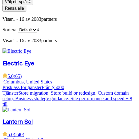
Välj ett språk
Rensa alla
Visar
1 - 16 av 2083
partners
Sortera
Visar
1 - 16 av 2083
partners
Electric Eye
5.0
(
65
)
|
Columbus, United States
Prisklass för tjänster
Från $5000
Tjänster
Store migration, Store build or redesign, Custom domain
setup, Business strategy guidance, Site performance and speed
+ 8
till
Lantern Sol
5.0
(
240
)