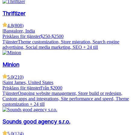
Thriftizer
4.8
(
808
)
|
Bangalore, India
Prisklass för tjänster
$250-$2500
Tjänster
Theme customization, Store migration, Search engine
advertising, Social media marketing, SEO
+ 24 till
Minion
5.0
(
210
)
|
Saint James, United States
Prisklass för tjänster
Från $2000
Tjänster
Ongoing website management, Store build or redesign,
Custom apps and integrations, Site performance and speed, Theme
customization
+ 24 till
Sounds good agency s.r.o.
5.0
(
124
)