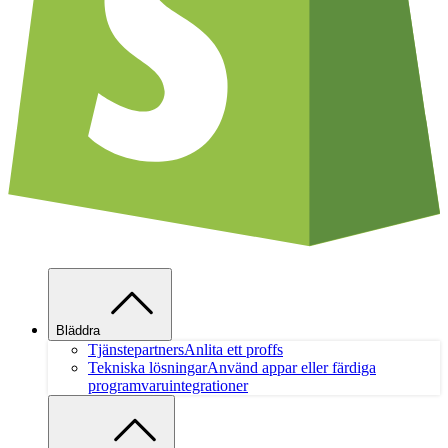
Bläddra
Tjänstepartners
Anlita ett proffs
Tekniska lösningar
Använd appar eller färdiga
programvaruintegrationer