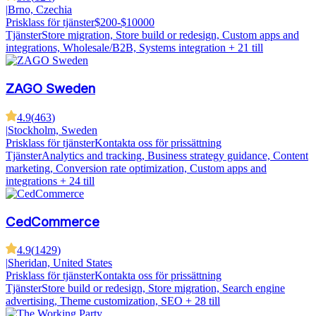
|
Brno, Czechia
Prisklass för tjänster
$200-$10000
Tjänster
Store migration, Store build or redesign, Custom apps and
integrations, Wholesale/B2B, Systems integration
+ 21 till
ZAGO Sweden
4.9
(
463
)
|
Stockholm, Sweden
Prisklass för tjänster
Kontakta oss för prissättning
Tjänster
Analytics and tracking, Business strategy guidance, Content
marketing, Conversion rate optimization, Custom apps and
integrations
+ 24 till
CedCommerce
4.9
(
1429
)
|
Sheridan, United States
Prisklass för tjänster
Kontakta oss för prissättning
Tjänster
Store build or redesign, Store migration, Search engine
advertising, Theme customization, SEO
+ 28 till