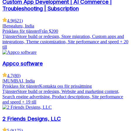
Custom App Development | AI Commerce |
Troubleshooting | Subscription
4.9
(
621
)
|
Bengaluru, India
Prisklass för tjänster
Från $200
Tjänster
Store build or redesign, Store migration, Custom apps and
integrations, Theme customization, Site performance and speed
+ 20
till
Appco software
4.7
(
80
)
|
MUMBAI, India
Prisklass för tjänster
Kontakta oss för prissättning
Tjänster
Store build or redesign, Website and marketing content,
Search engine advertising, Product descriptions, Site performance
and speed
+ 19 till
2 Friends Designs, LLC
5.0
(
175
)