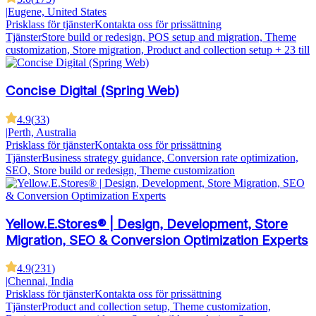
|
Eugene, United States
Prisklass för tjänster
Kontakta oss för prissättning
Tjänster
Store build or redesign, POS setup and migration, Theme
customization, Store migration, Product and collection setup
+ 23 till
Concise Digital (Spring Web)
4.9
(
33
)
|
Perth, Australia
Prisklass för tjänster
Kontakta oss för prissättning
Tjänster
Business strategy guidance, Conversion rate optimization,
SEO, Store build or redesign, Theme customization
Yellow.E.Stores® | Design, Development, Store
Migration, SEO & Conversion Optimization Experts
4.9
(
231
)
|
Chennai, India
Prisklass för tjänster
Kontakta oss för prissättning
Tjänster
Product and collection setup, Theme customization,