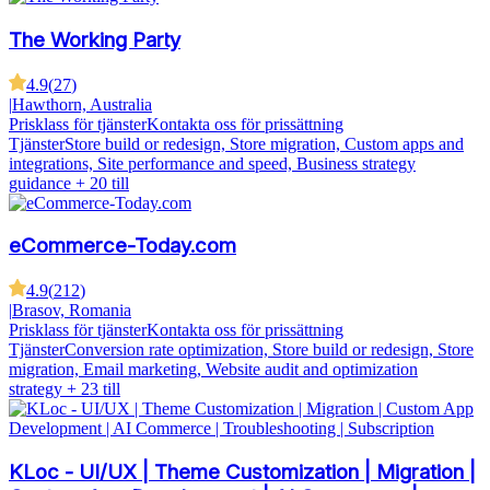
The Working Party
4.9
(
27
)
|
Hawthorn, Australia
Prisklass för tjänster
Kontakta oss för prissättning
Tjänster
Store build or redesign, Store migration, Custom apps and
integrations, Site performance and speed, Business strategy
guidance
+ 20 till
eCommerce-Today.com
4.9
(
212
)
|
Brasov, Romania
Prisklass för tjänster
Kontakta oss för prissättning
Tjänster
Conversion rate optimization, Store build or redesign, Store
migration, Email marketing, Website audit and optimization
strategy
+ 23 till
KLoc - UI/UX | Theme Customization | Migration |