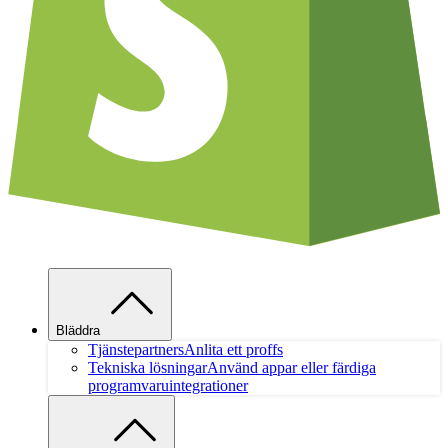
Bläddra
Tjänstepartners
Anlita ett proffs
Tekniska lösningar
Använd appar eller färdiga
programvaruintegrationer