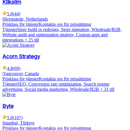
Klikslim
5.0
(
44
)
|
Heemstede, Netherlands
Prisklass för tjänster
Kontakta oss för prissättning
Tjänster
Store build or redesign, Store migration, Wholesale/B2B,
Website audit and optimization strategy, Custom apps and
integrations
+ 25 till
Acorn Strategy
4.8
(
69
)
|
Vancouver, Canada
Prisklass för tjänster
Kontakta oss för prissättning
Tjänster
SEO, Conversion rate optimization, Search engine
advertising, Social media marketing, Wholesale/B2B
+ 31 till
Byte
5.0
(
107
)
|
Istanbul, Türkiye
Prisklass för tjänster
Kontakta oss för prissättning