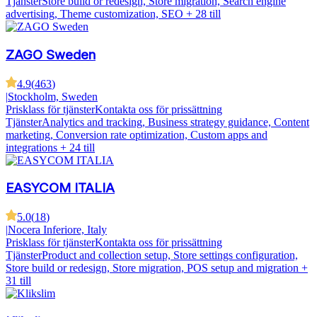
Tjänster
Store build or redesign, Store migration, Search engine
advertising, Theme customization, SEO
+ 28 till
ZAGO Sweden
4.9
(
463
)
|
Stockholm, Sweden
Prisklass för tjänster
Kontakta oss för prissättning
Tjänster
Analytics and tracking, Business strategy guidance, Content
marketing, Conversion rate optimization, Custom apps and
integrations
+ 24 till
EASYCOM ITALIA
5.0
(
18
)
|
Nocera Inferiore, Italy
Prisklass för tjänster
Kontakta oss för prissättning
Tjänster
Product and collection setup, Store settings configuration,
Store build or redesign, Store migration, POS setup and migration
+
31 till