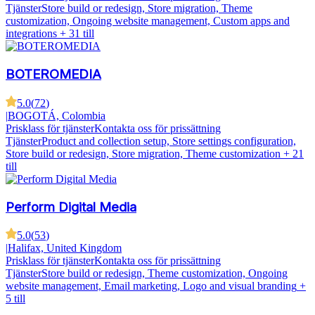
Tjänster
Store build or redesign, Store migration, Theme
customization, Ongoing website management, Custom apps and
integrations
+ 31 till
BOTEROMEDIA
5.0
(
72
)
|
BOGOTÁ, Colombia
Prisklass för tjänster
Kontakta oss för prissättning
Tjänster
Product and collection setup, Store settings configuration,
Store build or redesign, Store migration, Theme customization
+ 21
till
Perform Digital Media
5.0
(
53
)
|
Halifax, United Kingdom
Prisklass för tjänster
Kontakta oss för prissättning
Tjänster
Store build or redesign, Theme customization, Ongoing
website management, Email marketing, Logo and visual branding
+
5 till