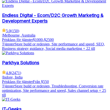
Endless Digital - Ecom/D2C Growth Marketing &
Development Experts
5.0
(
150
)
|
Melbourne, Australia
Prisklass för tjänster
$1000-$2500
Tjänster
Store build or redesign, Site performance and speed, SEO,
Business strategy guidance, Social media marketing
+ 22 till
Parkhya Solutions
4.8
(
2471
)
|
Indore, India
Prisklass för tjänster
Från $550
Tjänster
Store build or redesign, Troubleshooting, Conversion rate
optimization, Site performance and speed, Sales channel setup
+ 25
till
IT-Geeks