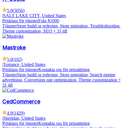
5.0
(
5056
)
|
SALT LAKE CITY, United States
Prisklass för tjänster
Från $1000
Tjänster
Store build or redesign, Store migration, Troubleshooting,
Theme customization, SEO
+ 31 till
Mastroke
5.0
(
102
)
|
Torrance, United States
Prisklass för tjänster
Kontakta oss för prissättning
Tjänster
Store build or redesign, Store migration, Search engine
advertising, Conversion rate optimization, Theme customization
+
31 till
CedCommerce
4.9
(
1429
)
|
Sheridan, United States
Prisklass för tjänster
Kontakta oss för prissättning