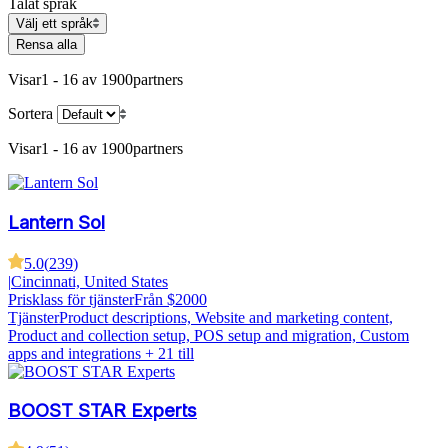
Talat språk
Välj ett språk
Rensa alla
Visar
1 - 16 av 1900
partners
Sortera
Visar
1 - 16 av 1900
partners
Lantern Sol
5.0
(
239
)
|
Cincinnati, United States
Prisklass för tjänster
Från $2000
Tjänster
Product descriptions, Website and marketing content,
Product and collection setup, POS setup and migration, Custom
apps and integrations
+ 21 till
BOOST STAR Experts