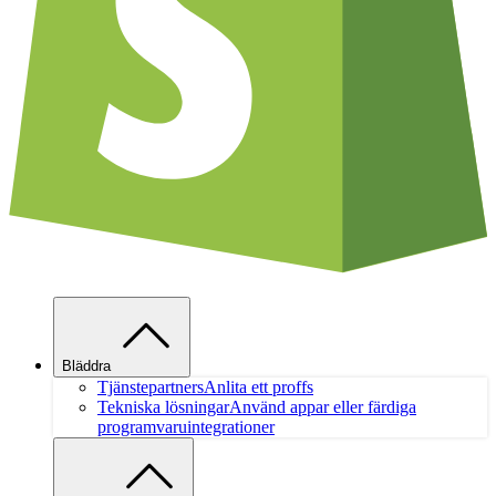
Bläddra
Tjänstepartners
Anlita ett proffs
Tekniska lösningar
Använd appar eller färdiga
programvaruintegrationer