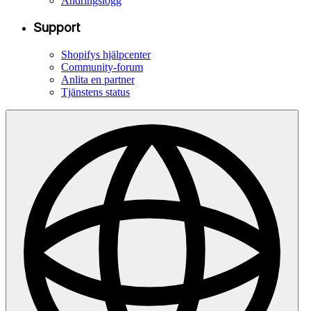
Ändringslogg
Support
Shopifys hjälpcenter
Community-forum
Anlita en partner
Tjänstens status