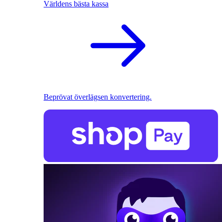
Världens bästa kassa
Beprövat överlägsen konvertering.