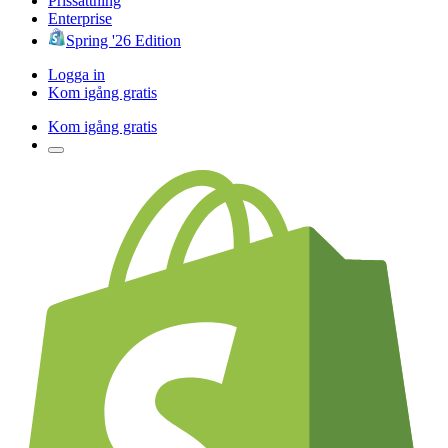
Prissättning
Enterprise
Spring '26 Edition
Logga in
Kom igång gratis
Kom igång gratis