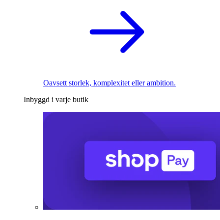
Oavsett storlek, komplexitet eller ambition.
Inbyggd i varje butik