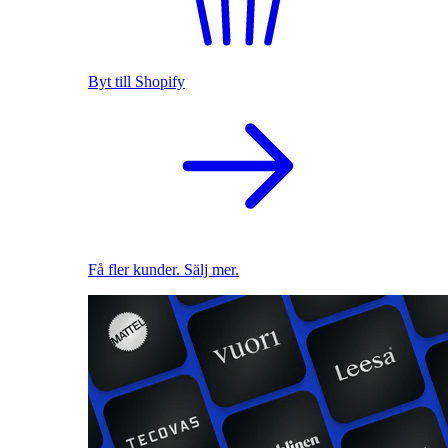
Byt till Shopify
Få fler kunder. Sälj mer.