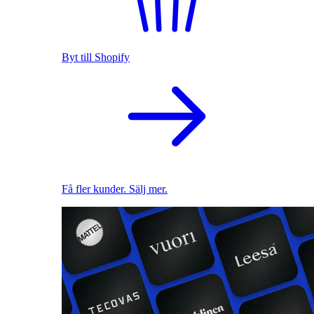
Byt till Shopify
Få fler kunder. Sälj mer.