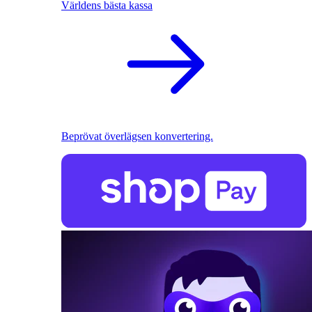
Världens bästa kassa
Beprövat överlägsen konvertering.