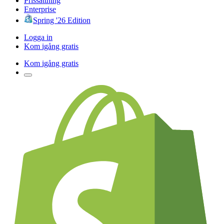
Prissättning
Enterprise
Spring '26 Edition
Logga in
Kom igång gratis
Kom igång gratis