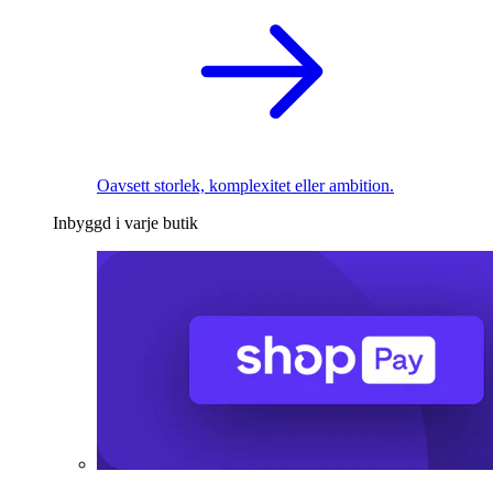
Oavsett storlek, komplexitet eller ambition.
Inbyggd i varje butik