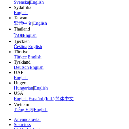
Svenska
|
English
Sydafrika
English
Taiwan
繁體中文
|
English
Thailand
ไทย
|
English
Tjeckien
Čeština
|
English
Türkiye
Türkçe
|
English
Tyskland
Deutsch
|
English
UAE
English
Ungern
Hungarian
|
English
USA
English
|
Español (Intl.)
|
简体中文
Vietnam
Tiếng Việt
|
English
Användaravtal
Sekretess