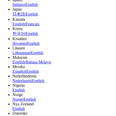
Italiano
|
English
Japan
日本語
|
English
Kanada
English
|
Français
Korea
한국어
|
English
Kroatien
Hrvatski
|
English
Litauen
Lithuanian
|
English
Malaysia
English
|
Bahasa Melayu
Mexiko
Español
|
English
Nederländerna
Nederlands
|
English
Nigeria
English
Norge
Norge
|
English
Nya Zeeland
English
Österrike