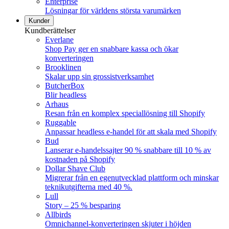
Enterprise
Lösningar för världens största varumärken
Kunder
Kundberättelser
Everlane
Shop Pay ger en snabbare kassa och ökar
konverteringen
Brooklinen
Skalar upp sin grossistverksamhet
ButcherBox
Blir headless
Arhaus
Resan från en komplex speciallösning till Shopify
Ruggable
Anpassar headless e-handel för att skala med Shopify
Bud
Lanserar e-handelssajter 90 % snabbare till 10 % av
kostnaden på Shopify
Dollar Shave Club
Migrerar från en egenutvecklad plattform och minskar
teknikutgifterna med 40 %.
Lull
Story – 25 % besparing
Allbirds
Omnichannel-konverteringen skjuter i höjden