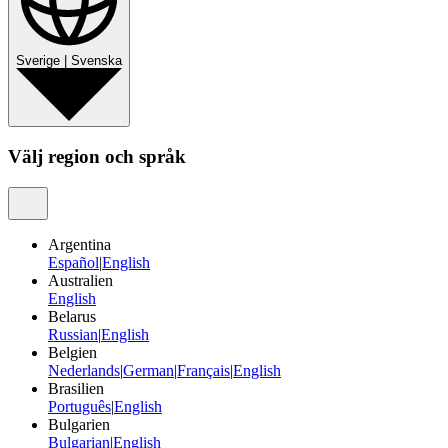
Sverige
|
Svenska
Välj region och språk
Argentina
Español
|
English
Australien
English
Belarus
Russian
|
English
Belgien
Nederlands
|
German
|
Français
|
English
Brasilien
Português
|
English
Bulgarien
Bulgarian
|
English