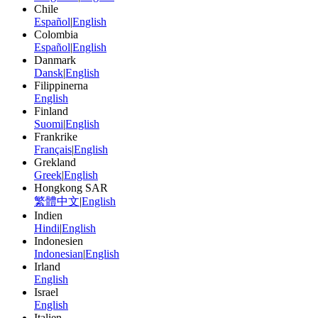
Chile
Español
|
English
Colombia
Español
|
English
Danmark
Dansk
|
English
Filippinerna
English
Finland
Suomi
|
English
Frankrike
Français
|
English
Grekland
Greek
|
English
Hongkong SAR
繁體中文
|
English
Indien
Hindi
|
English
Indonesien
Indonesian
|
English
Irland
English
Israel
English
Italien