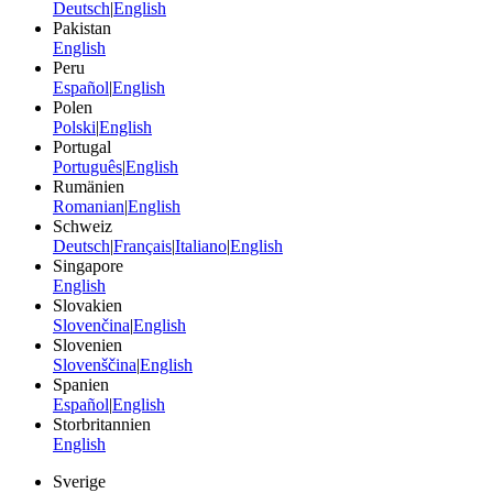
Deutsch
|
English
Pakistan
English
Peru
Español
|
English
Polen
Polski
|
English
Portugal
Português
|
English
Rumänien
Romanian
|
English
Schweiz
Deutsch
|
Français
|
Italiano
|
English
Singapore
English
Slovakien
Slovenčina
|
English
Slovenien
Slovenščina
|
English
Spanien
Español
|
English
Storbritannien
English
Sverige