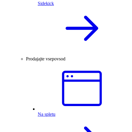
Sidekick
Prodajajte vsepovsod
Na spletu