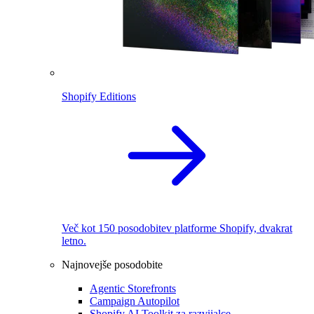
Shopify Editions
Več kot 150 posodobitev platforme Shopify, dvakrat
letno.
Najnovejše posodobite
Agentic Storefronts
Campaign Autopilot
Shopify AI Toolkit za razvijalce