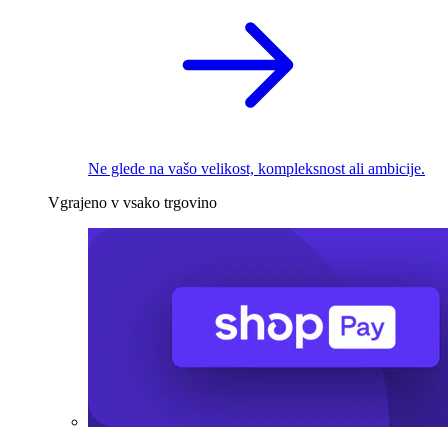
Ne glede na vašo velikost, kompleksnost ali ambicije.
Vgrajeno v vsako trgovino