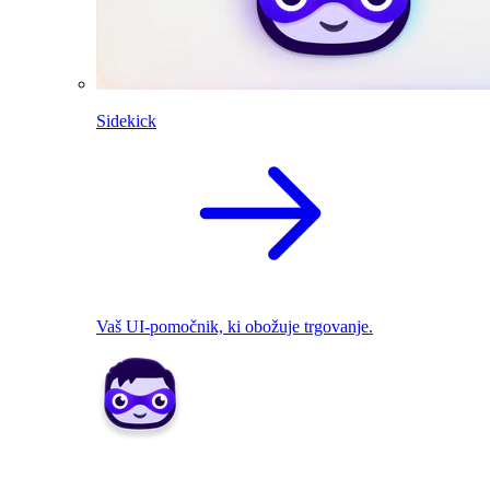
Sidekick
Vaš UI-pomočnik, ki obožuje trgovanje.