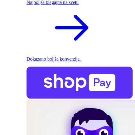
Najboljša blagajna na svetu
Dokazano boljša konverzija.