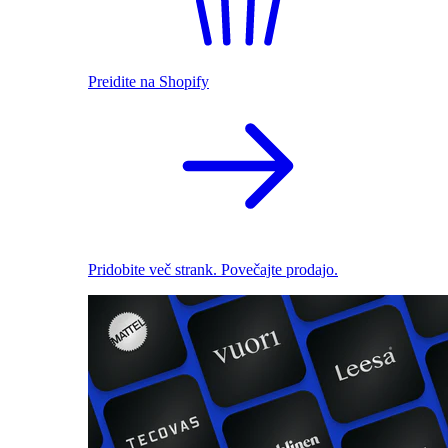
Preidite na Shopify
Pridobite več strank. Povečajte prodajo.