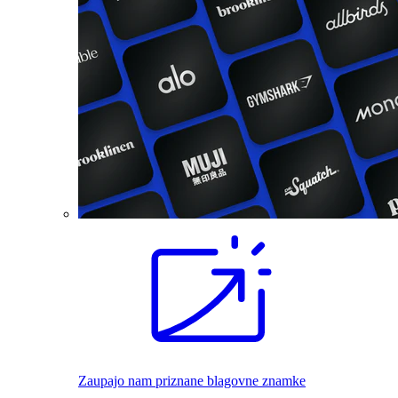
Zaupajo nam priznane blagovne znamke