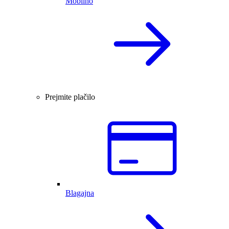
Mobilno
Prejmite plačilo
Blagajna