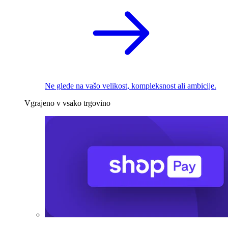
Ne glede na vašo velikost, kompleksnost ali ambicije.
Vgrajeno v vsako trgovino