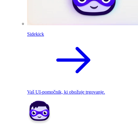
Sidekick
Vaš UI-pomočnik, ki obožuje trgovanje.