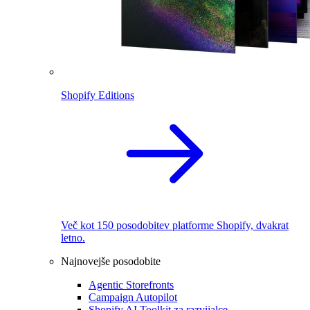
Shopify Editions
Več kot 150 posodobitev platforme Shopify, dvakrat
letno.
Najnovejše posodobite
Agentic Storefronts
Campaign Autopilot
Shopify AI Toolkit za razvijalce