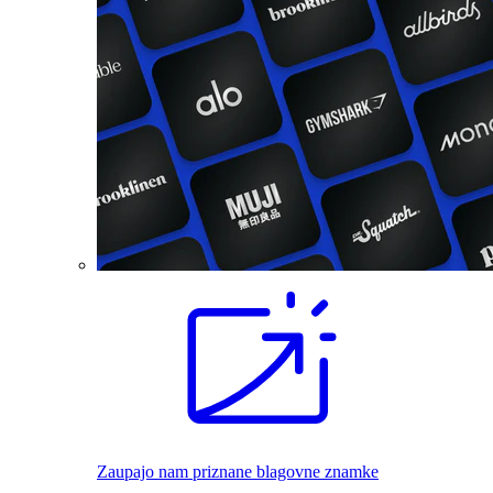
Zaupajo nam priznane blagovne znamke