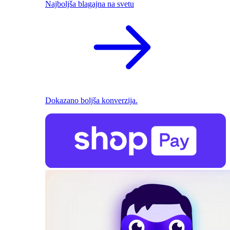
Najboljša blagajna na svetu
Dokazano boljša konverzija.