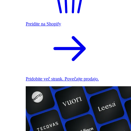
Preidite na Shopify
Pridobite več strank. Povečajte prodajo.