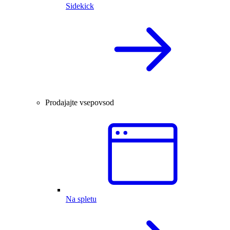
Sidekick
Prodajajte vsepovsod
Na spletu