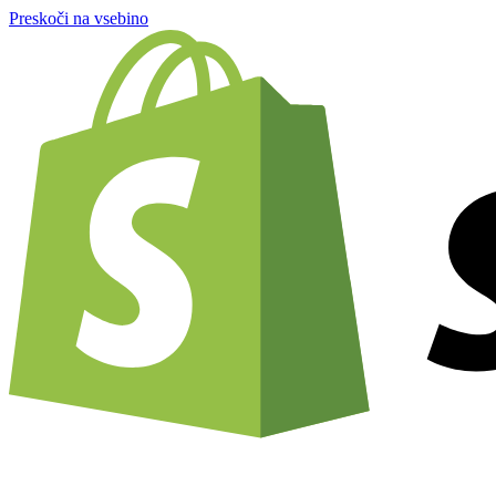
Preskoči na vsebino