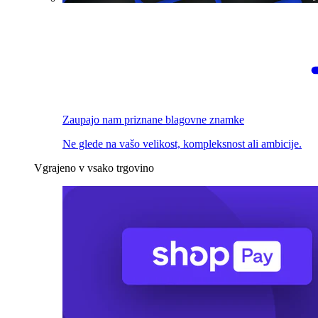
Zaupajo nam priznane blagovne znamke
Ne glede na vašo velikost, kompleksnost ali ambicije.
Vgrajeno v vsako trgovino