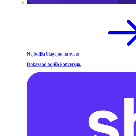
Najboljša blagajna na svetu
Dokazano boljša konverzija.