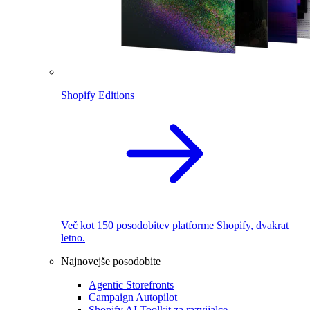
Shopify Editions
Več kot 150 posodobitev platforme Shopify, dvakrat
letno.
Najnovejše posodobite
Agentic Storefronts
Campaign Autopilot
Shopify AI Toolkit za razvijalce