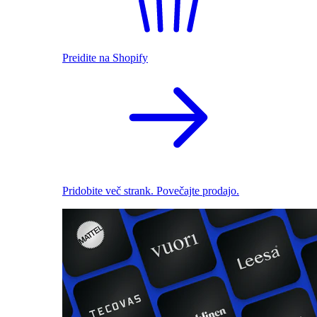
Preidite na Shopify
Pridobite več strank. Povečajte prodajo.