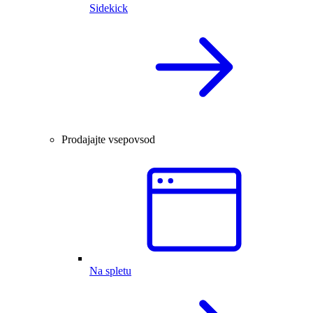
Sidekick
Prodajajte vsepovsod
Na spletu