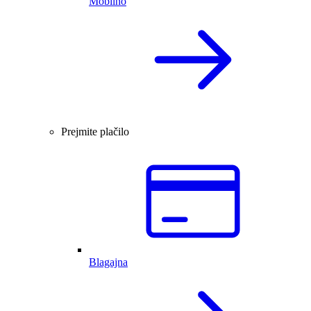
Mobilno
Prejmite plačilo
Blagajna