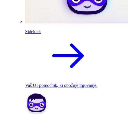
Sidekick
Vaš UI-pomočnik, ki obožuje trgovanje.