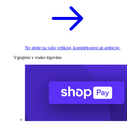
Ne glede na vašo velikost, kompleksnost ali ambicije.
Vgrajeno v vsako trgovino