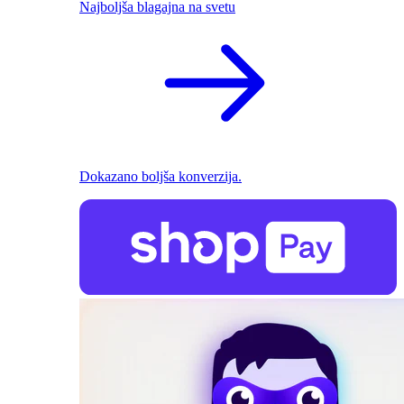
Najboljša blagajna na svetu
Dokazano boljša konverzija.