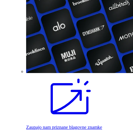
Zaupajo nam priznane blagovne znamke