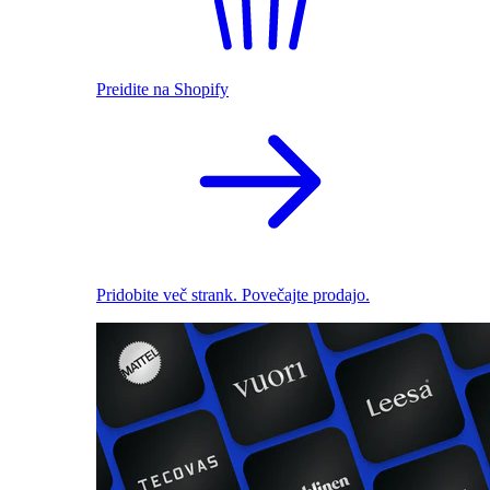
Preidite na Shopify
Pridobite več strank. Povečajte prodajo.