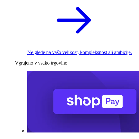
Ne glede na vašo velikost, kompleksnost ali ambicije.
Vgrajeno v vsako trgovino