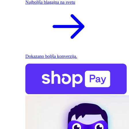
Najboljša blagajna na svetu
Dokazano boljša konverzija.