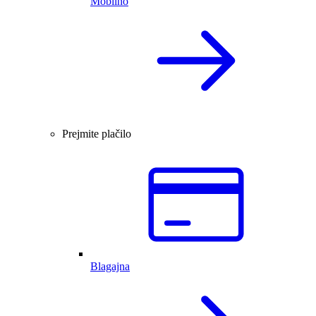
Mobilno
Prejmite plačilo
Blagajna