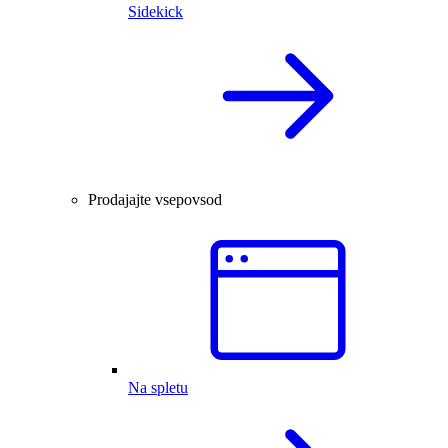
Sidekick
Prodajajte vsepovsod
Na spletu