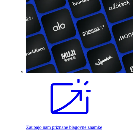
Zaupajo nam priznane blagovne znamke