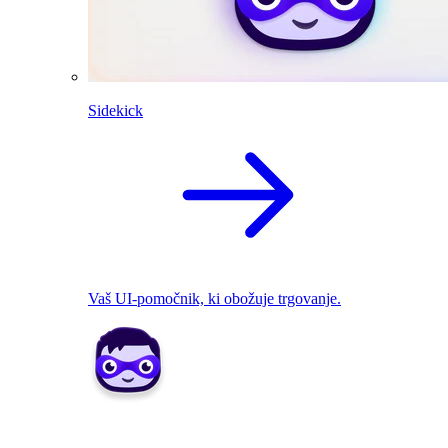
Sidekick
Vaš UI-pomočnik, ki obožuje trgovanje.