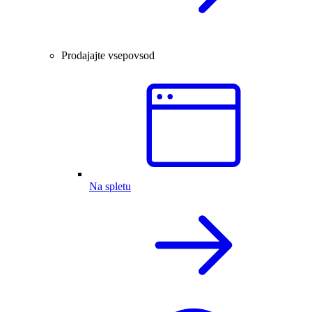
Prodajajte vsepovsod
Na spletu