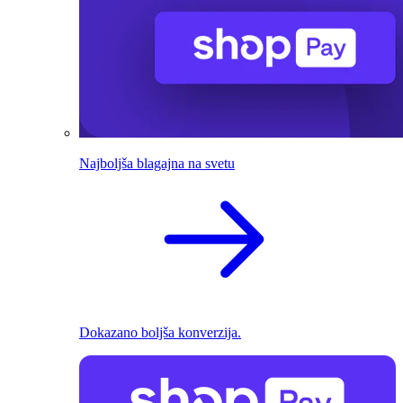
Najboljša blagajna na svetu
Dokazano boljša konverzija.