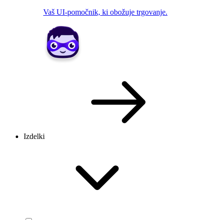
Vaš UI-pomočnik, ki obožuje trgovanje.
Izdelki