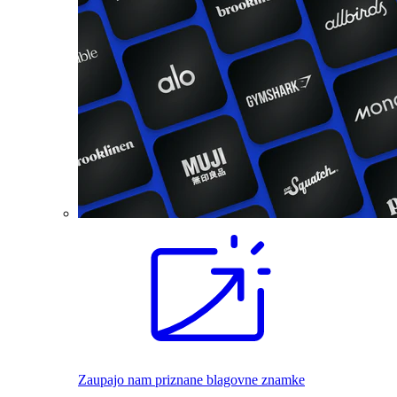
Zaupajo nam priznane blagovne znamke