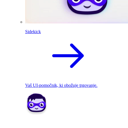
Sidekick
Vaš UI-pomočnik, ki obožuje trgovanje.