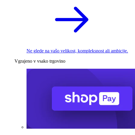
Ne glede na vašo velikost, kompleksnost ali ambicije.
Vgrajeno v vsako trgovino