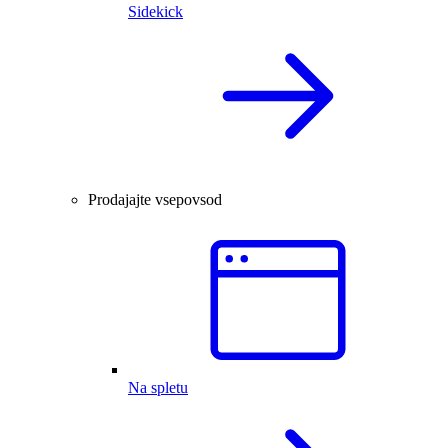
Sidekick
Prodajajte vsepovsod
Na spletu