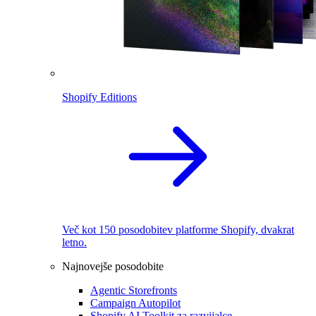
Shopify Editions
Več kot 150 posodobitev platforme Shopify, dvakrat
letno.
Najnovejše posodobite
Agentic Storefronts
Campaign Autopilot
Shopify AI Toolkit za razvijalce