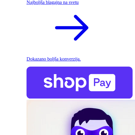
Najboljša blagajna na svetu
Dokazano boljša konverzija.