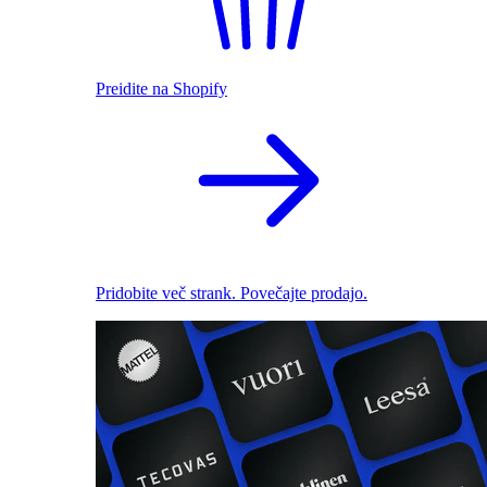
Preidite na Shopify
Pridobite več strank. Povečajte prodajo.