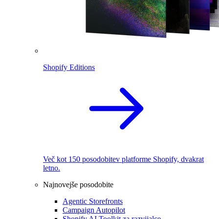
Shopify Editions
Več kot 150 posodobitev platforme Shopify, dvakrat
letno.
Najnovejše posodobite
Agentic Storefronts
Campaign Autopilot
Shopify AI Toolkit za razvijalce