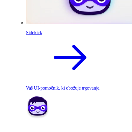
Sidekick
Vaš UI-pomočnik, ki obožuje trgovanje.