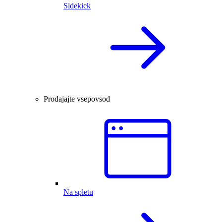
Sidekick
Prodajajte vsepovsod
Na spletu