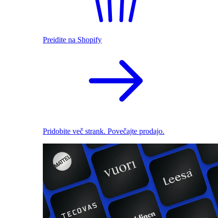
Preidite na Shopify
Pridobite več strank. Povečajte prodajo.