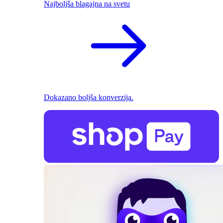
Najboljša blagajna na svetu
Dokazano boljša konverzija.