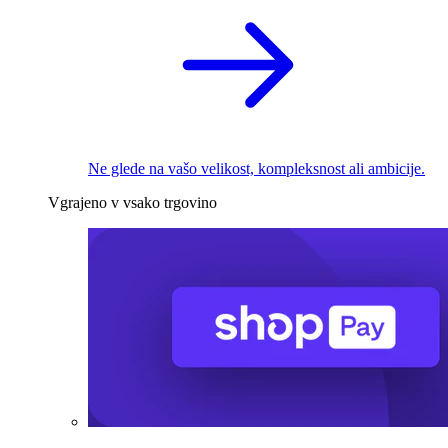
Ne glede na vašo velikost, kompleksnost ali ambicije.
Vgrajeno v vsako trgovino