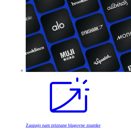
Zaupajo nam priznane blagovne znamke