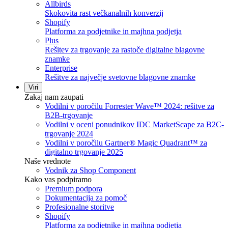
Allbirds
Skokovita rast večkanalnih konverzij
Shopify
Platforma za podjetnike in majhna podjetja
Plus
Rešitev za trgovanje za rastoče digitalne blagovne
znamke
Enterprise
Rešitve za največje svetovne blagovne znamke
Viri
Zakaj nam zaupati
Vodilni v poročilu Forrester Wave™ 2024: rešitve za
B2B-trgovanje
Vodilni v oceni ponudnikov IDC MarketScape za B2C-
trgovanje 2024
Vodilni v poročilu Gartner® Magic Quadrant™ za
digitalno trgovanje 2025
Naše vrednote
Vodnik za Shop Component
Kako vas podpiramo
Premium podpora
Dokumentacija za pomoč
Profesionalne storitve
Shopify
Platforma za podjetnike in majhna podjetja