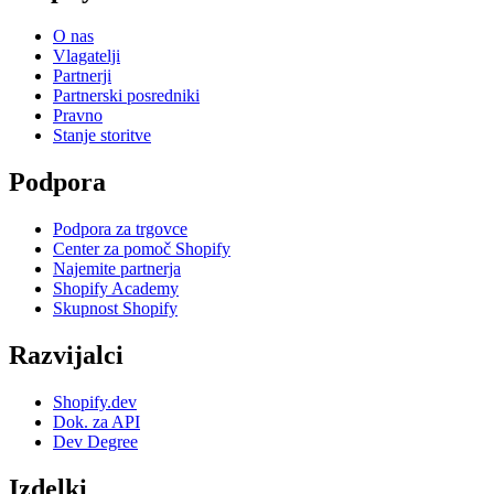
O nas
Vlagatelji
Partnerji
Partnerski posredniki
Pravno
Stanje storitve
Podpora
Podpora za trgovce
Center za pomoč Shopify
Najemite partnerja
Shopify Academy
Skupnost Shopify
Razvijalci
Shopify.dev
Dok. za API
Dev Degree
Izdelki