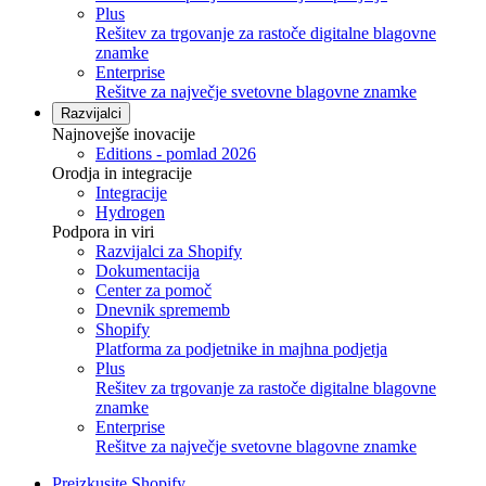
Plus
Rešitev za trgovanje za rastoče digitalne blagovne
znamke
Enterprise
Rešitve za največje svetovne blagovne znamke
Razvijalci
Najnovejše inovacije
Editions - pomlad 2026
Orodja in integracije
Integracije
Hydrogen
Podpora in viri
Razvijalci za Shopify
Dokumentacija
Center za pomoč
Dnevnik sprememb
Shopify
Platforma za podjetnike in majhna podjetja
Plus
Rešitev za trgovanje za rastoče digitalne blagovne
znamke
Enterprise
Rešitve za največje svetovne blagovne znamke
Preizkusite Shopify