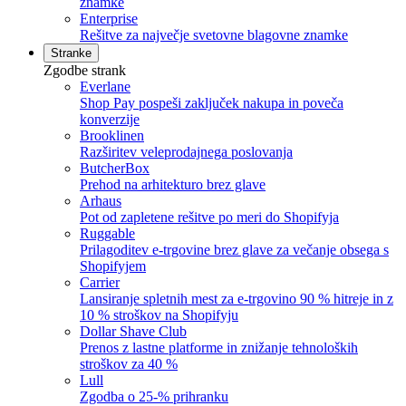
znamke
Enterprise
Rešitve za največje svetovne blagovne znamke
Stranke
Zgodbe strank
Everlane
Shop Pay pospeši zaključek nakupa in poveča
konverzije
Brooklinen
Razširitev veleprodajnega poslovanja
ButcherBox
Prehod na arhitekturo brez glave
Arhaus
Pot od zapletene rešitve po meri do Shopifyja
Ruggable
Prilagoditev e-trgovine brez glave za večanje obsega s
Shopifyjem
Carrier
Lansiranje spletnih mest za e-trgovino 90 % hitreje in z
10 % stroškov na Shopifyju
Dollar Shave Club
Prenos z lastne platforme in znižanje tehnoloških
stroškov za 40 %
Lull
Zgodba o 25-% prihranku