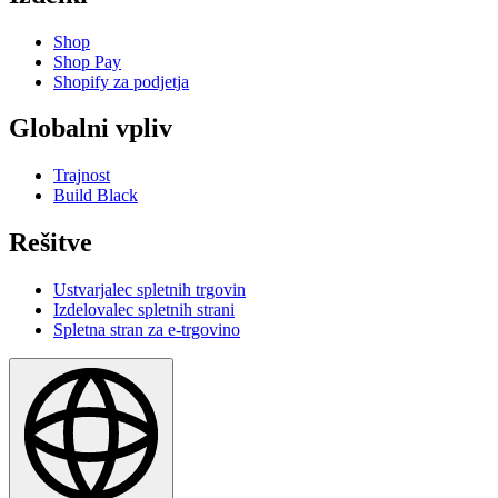
Shop
Shop Pay
Shopify za podjetja
Globalni vpliv
Trajnost
Build Black
Rešitve
Ustvarjalec spletnih trgovin
Izdelovalec spletnih strani
Spletna stran za e-trgovino