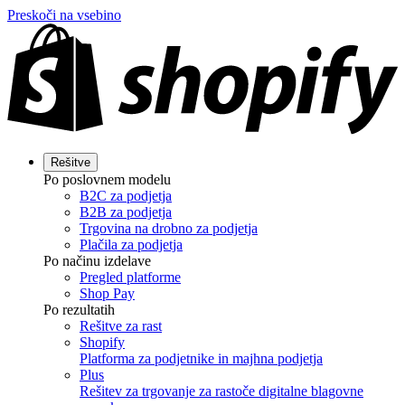
Preskoči na vsebino
Rešitve
Po poslovnem modelu
B2C za podjetja
B2B za podjetja
Trgovina na drobno za podjetja
Plačila za podjetja
Po načinu izdelave
Pregled platforme
Shop Pay
Po rezultatih
Rešitve za rast
Shopify
Platforma za podjetnike in majhna podjetja
Plus
Rešitev za trgovanje za rastoče digitalne blagovne