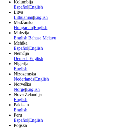
Kolumbija
Español
|
English
Litva
Lithuanian
|
English
Madžarska
Hungarian
|
English
Malezija
English
|
Bahasa Melayu
Mehika
Español
|
English
Nemčija
Deutsch
|
English
Nigerija
English
Nizozemska
Nederlands
|
English
Norveška
Norge
|
English
Nova Zelandija
English
Pakistan
English
Peru
Español
|
English
Poljska