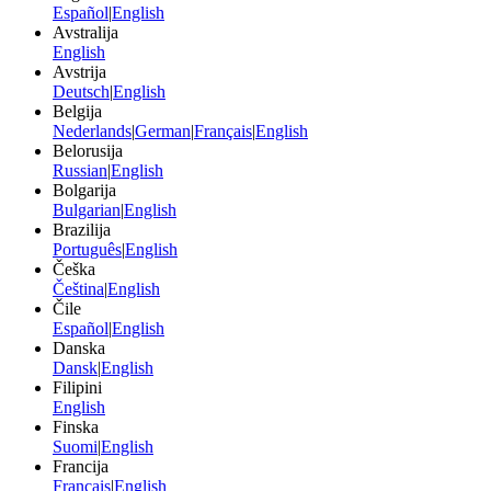
Español
|
English
Avstralija
English
Avstrija
Deutsch
|
English
Belgija
Nederlands
|
German
|
Français
|
English
Belorusija
Russian
|
English
Bolgarija
Bulgarian
|
English
Brazilija
Português
|
English
Češka
Čeština
|
English
Čile
Español
|
English
Danska
Dansk
|
English
Filipini
English
Finska
Suomi
|
English
Francija
Français
|
English