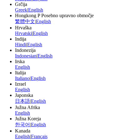
Grčija
Greek
|
English
Hongkong P Posebno upravno območje
繁體中文
|
English
Hrvaška
Hrvatski
|
English
Indija
Hindi
|
English
Indonezija
Indonesian
|
English
Irska
English
Italija
Italiano
|
English
Izrael
English
Japonska
日本語
|
English
Južna Afrika
English
Južna Koreja
한국어
|
English
Kanada
English
|
Français