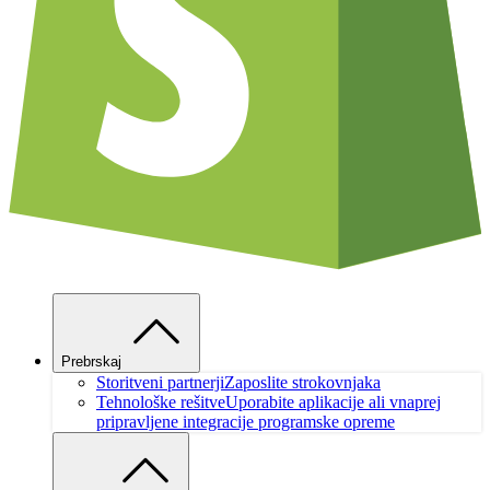
Prebrskaj
Storitveni partnerji
Zaposlite strokovnjaka
Tehnološke rešitve
Uporabite aplikacije ali vnaprej
pripravljene integracije programske opreme