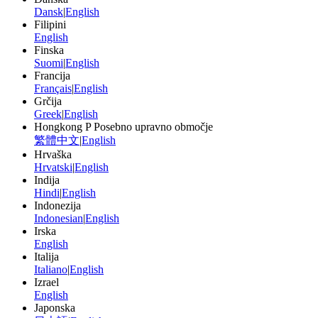
Dansk
|
English
Filipini
English
Finska
Suomi
|
English
Francija
Français
|
English
Grčija
Greek
|
English
Hongkong P Posebno upravno območje
繁體中文
|
English
Hrvaška
Hrvatski
|
English
Indija
Hindi
|
English
Indonezija
Indonesian
|
English
Irska
English
Italija
Italiano
|
English
Izrael
English
Japonska