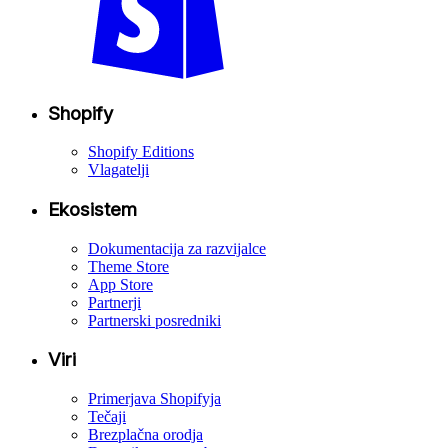
Shopify
Shopify Editions
Vlagatelji
Ekosistem
Dokumentacija za razvijalce
Theme Store
App Store
Partnerji
Partnerski posredniki
Viri
Primerjava Shopifyja
Tečaji
Brezplačna orodja