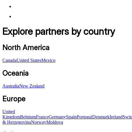
Explore partners by country
North America
Canada
United States
Mexico
Oceania
Australia
New Zealand
Europe
United
Kingdom
Belgium
France
Germany
Spain
Portugal
Denmark
Ireland
Swit
& Herzegovina
Norway
Moldova