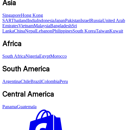
Asia
Singapore
Hong Kong
SAR
Thailand
India
Indonesia
Japan
Pakistan
Israel
Russia
United Arab
Emirates
Vietnam
Malaysia
Bangladesh
Sri
Lanka
China
Nepal
Lebanon
Philippines
South Korea
Taiwan
Kuwait
Africa
South Africa
Nigeria
Egypt
Morocco
South America
Argentina
Chile
Brazil
Colombia
Peru
Central America
Panama
Guatemala