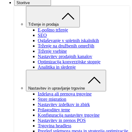
Storitve
Trženje in prodaja
E-poštno trženje
SEO
Oglaševanje v spletnih iskalnikih
Trženje na družbenih omrežjih
Trženje vsebine
Nastavitev prodajnih kanalov
Optimizacija konverzijske stopnje
Analitika in sledenje
Nastavitev in upravljanje trgovine
Izdelava ali prenova trgovine
Store migration
Nastavitev izdelkov in zbirk
Prilagoditev teme
Konfiguracija nastavitev trgovine
Nastavitev in prenos POS
Trgovina headless
Pregled spletnega mesta in strategija optimizacije