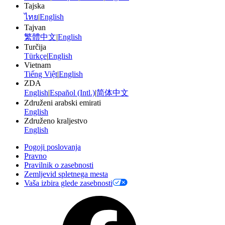
Tajska
ไทย
|
English
Tajvan
繁體中文
|
English
Turčija
Türkçe
|
English
Vietnam
Tiếng Việt
|
English
ZDA
English
|
Español (Intl.)
|
简体中文
Združeni arabski emirati
English
Združeno kraljestvo
English
Pogoji poslovanja
Pravno
Pravilnik o zasebnosti
Zemljevid spletnega mesta
Vaša izbira glede zasebnosti