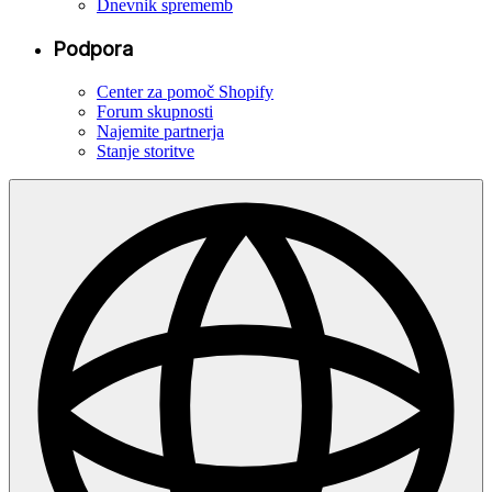
Dnevnik sprememb
Podpora
Center za pomoč Shopify
Forum skupnosti
Najemite partnerja
Stanje storitve