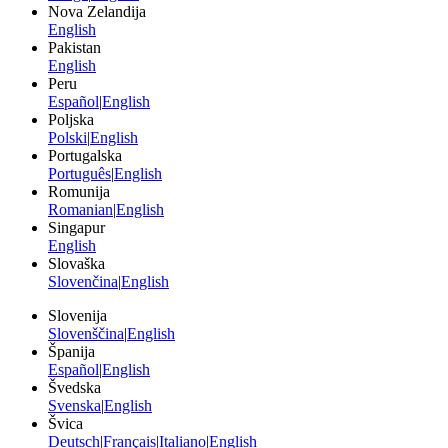
Nova Zelandija
English
Pakistan
English
Peru
Español
|
English
Poljska
Polski
|
English
Portugalska
Português
|
English
Romunija
Romanian
|
English
Singapur
English
Slovaška
Slovenčina
|
English
Slovenija
Slovenščina
|
English
Španija
Español
|
English
Švedska
Svenska
|
English
Švica
Deutsch
|
Français
|
Italiano
|
English