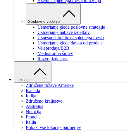
Vsebina spletnega mesta in trženja
Strokovno vodenje
Usmerjanje glede poslovne strategije
Usmerjanje nabave izdelkov
Uspešnost in hitrost spletnega mesta
Usmerjanje glede davka od prodaje
Veleprodaja/B2B
Mednarodna širitev
Razvoj izdelkov
Lokacije
Združene države Amerike
Kanada
Indija
Združeno kraljestvo
Avstralija
Nemčija
Francija
Italija
Prikaži vse lokacije partnerjev