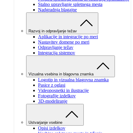
Stalno upravljanje spletnega mesta
Nadgradnja blagajne
Razvoj in odpravljanje težav
Aplikacije in integracije po meri
Nastavitev domene po meri
Odpravljanje težav
Integracija sistemov
Vizualna vsebina in blagovna znamka
Logotip in vizualna blagovna znamka
Pasice z oglasi
Videoposnetki in ilustracije
Fotografije izdelkov
3D-modeliranje
Ustvarjanje vsebine
Opisi izdelkov