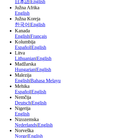
日本語
|
English
Južna Afrika
English
Južna Koreja
한국어
|
English
Kanada
English
|
Français
Kolumbija
Español
|
English
Litva
Lithuanian
|
English
Madžarska
Hungarian
|
English
Malezija
English
|
Bahasa Melayu
Mehika
Español
|
English
Nemčija
Deutsch
|
English
Nigerija
English
Nizozemska
Nederlands
|
English
Norveška
Norge
|
English