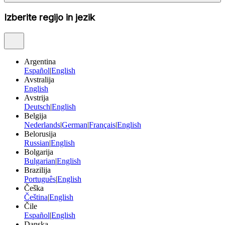
Izberite regijo in jezik
Argentina
Español
|
English
Avstralija
English
Avstrija
Deutsch
|
English
Belgija
Nederlands
|
German
|
Français
|
English
Belorusija
Russian
|
English
Bolgarija
Bulgarian
|
English
Brazilija
Português
|
English
Češka
Čeština
|
English
Čile
Español
|
English
Danska