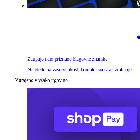
Zaupajo nam priznane blagovne znamke
Ne glede na vašo velikost, kompleksnost ali ambicije.
Vgrajeno v vsako trgovino