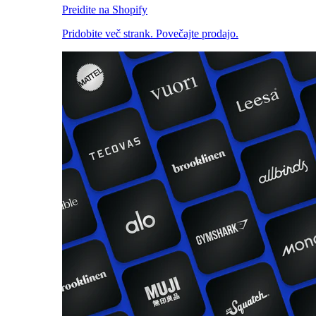
Preidite na Shopify
Pridobite več strank. Povečajte prodajo.