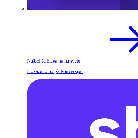
Najboljša blagajna na svetu
Dokazano boljša konverzija.