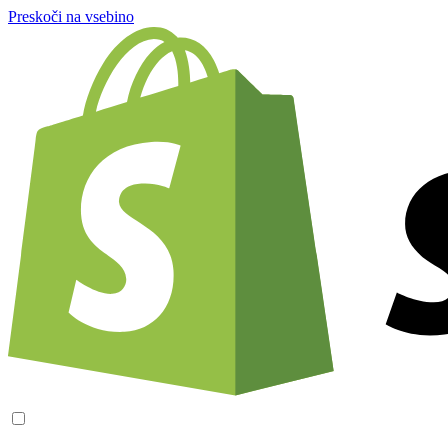
Preskoči na vsebino