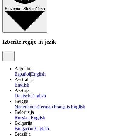
Slovenia
|
Slovenščina
Izberite regijo in jezik
Argentina
Español
|
English
Avstralija
English
Avstrija
Deutsch
|
English
Belgija
Nederlands
|
German
|
Français
|
English
Belorusija
Russian
|
English
Bolgarija
Bulgarian
|
English
Brazilija