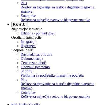
Plus
Rešitev za trgovanje za rastoče digitalne blagovne
znamke
Enterprise
Rešitve za največje svetovne blagovne znamke
Razvijalci
Najnovejše inovacije
Editions - pomlad 2026
Orodja in integracije
Integracije
Hydrogen
Podpora in viri
Razvijalci za Shopify
Dokumentacija
Center za pomoč
Dnevnik sprememb
Shopify
Platforma za podjetnike in majhna podjetja
Plus
Rešitev za trgovanje za rastoče digitalne blagovne
znamke
Enterprise
Rešitve za največje svetovne blagovne znamke
Preizkusite Shopify