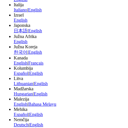
Italija
Italiano
|
English
Izrael
English
Japonska
日本語
|
English
Južna Afrika
English
Južna Koreja
한국어
|
English
Kanada
English
|
Français
Kolumbija
Español
|
English
Litva
Lithuanian
|
English
Madžarska
Hungarian
|
English
Malezija
English
|
Bahasa Melayu
Mehika
Español
|
English
Nemčija
Deutsch
|
English