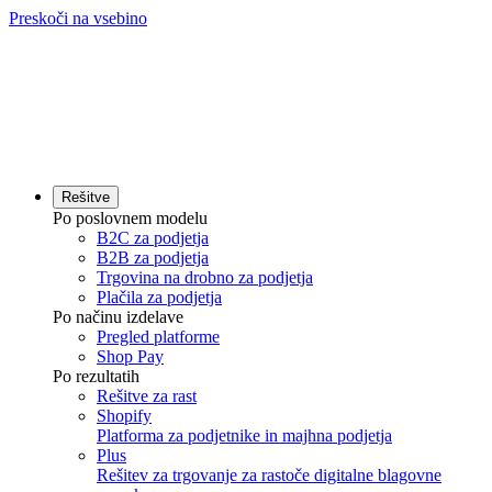
Preskoči na vsebino
Rešitve
Po poslovnem modelu
B2C za podjetja
B2B za podjetja
Trgovina na drobno za podjetja
Plačila za podjetja
Po načinu izdelave
Pregled platforme
Shop Pay
Po rezultatih
Rešitve za rast
Shopify
Platforma za podjetnike in majhna podjetja
Plus
Rešitev za trgovanje za rastoče digitalne blagovne