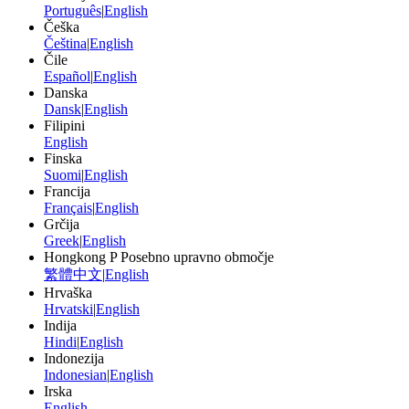
Português
|
English
Češka
Čeština
|
English
Čile
Español
|
English
Danska
Dansk
|
English
Filipini
English
Finska
Suomi
|
English
Francija
Français
|
English
Grčija
Greek
|
English
Hongkong P Posebno upravno območje
繁體中文
|
English
Hrvaška
Hrvatski
|
English
Indija
Hindi
|
English
Indonezija
Indonesian
|
English
Irska
English