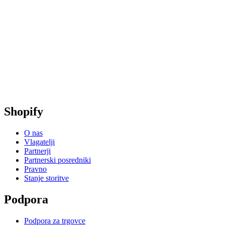
Shopify
O nas
Vlagatelji
Partnerji
Partnerski posredniki
Pravno
Stanje storitve
Podpora
Podpora za trgovce