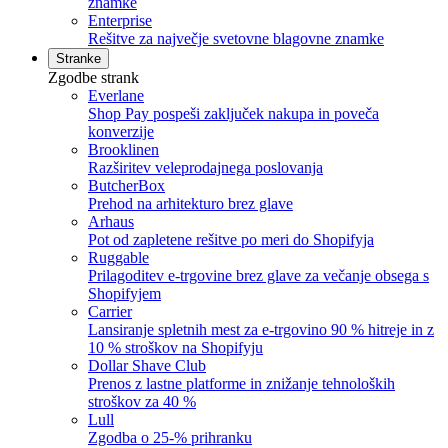
znamke
Enterprise
Rešitve za največje svetovne blagovne znamke
Stranke
Zgodbe strank
Everlane
Shop Pay pospeši zaključek nakupa in poveča
konverzije
Brooklinen
Razširitev veleprodajnega poslovanja
ButcherBox
Prehod na arhitekturo brez glave
Arhaus
Pot od zapletene rešitve po meri do Shopifyja
Ruggable
Prilagoditev e-trgovine brez glave za večanje obsega s
Shopifyjem
Carrier
Lansiranje spletnih mest za e-trgovino 90 % hitreje in z
10 % stroškov na Shopifyju
Dollar Shave Club
Prenos z lastne platforme in znižanje tehnoloških
stroškov za 40 %
Lull
Zgodba o 25-% prihranku