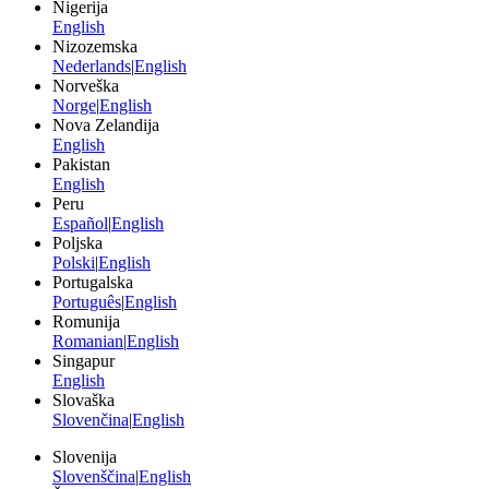
Nigerija
English
Nizozemska
Nederlands
|
English
Norveška
Norge
|
English
Nova Zelandija
English
Pakistan
English
Peru
Español
|
English
Poljska
Polski
|
English
Portugalska
Português
|
English
Romunija
Romanian
|
English
Singapur
English
Slovaška
Slovenčina
|
English
Slovenija
Slovenščina
|
English