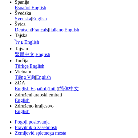
Španija
Español
|
English
Švedska
Svenska
|
English
Švica
Deutsch
|
Français
|
Italiano
|
English
Tajska
ไทย
|
English
Tajvan
繁體中文
|
English
Turčija
Türkçe
|
English
Vietnam
Tiếng Việt
|
English
ZDA
English
|
Español (Intl.)
|
简体中文
Združeni arabski emirati
English
Združeno kraljestvo
English
Pogoji poslovanja
Pravilnik o zasebnosti
Zemljevid spletnega mesta