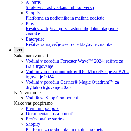
Allbirds
Skokovita rast večkanalnih konverzij
Shopify
Platforma za podjetnike in majhna podjetja
Plus
Rešitev za trgovanje za rastoče digitalne blagovne
znamke
Enterprise
Rešitve za največje svetovne blagovne znamke
Viri
Zakaj nam zaupati
Vodilni v poročilu Forrester Wave™ 2024: rešitve za
B2B-trgovanje
Vodilni v oceni ponudnikov IDC MarketScape za B2C-
trgovanje 2024
Vodilni v poročilu Gartner® Magic Quadrant™ za
digitalno trgovanje 2025
Naše vrednote
Vodnik za Shop Component
Kako vas podpiramo
Premium podpora
Dokumentacija za pomoč
Profesionalne storitve
Shopify
Platforma za podjetnike in majhna podjetja