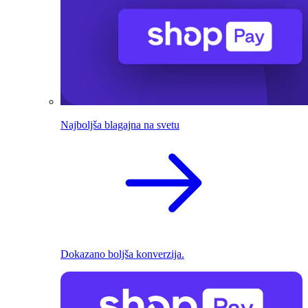
Najboljša blagajna na svetu
Dokazano boljša konverzija.