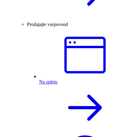
Prodajajte vsepovsod
Na spletu