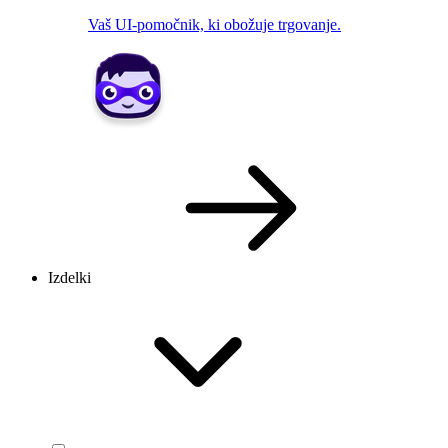
Vaš UI-pomočnik, ki obožuje trgovanje.
Izdelki