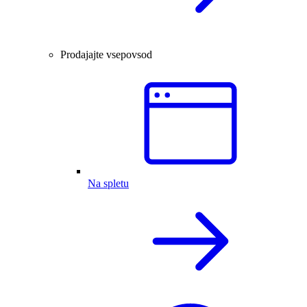
Prodajajte vsepovsod
Na spletu