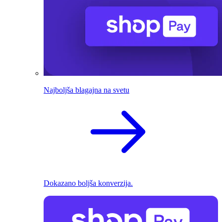
Najboljša blagajna na svetu
Dokazano boljša konverzija.