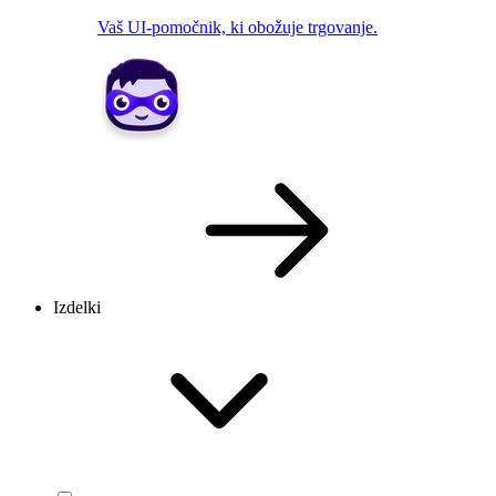
Vaš UI-pomočnik, ki obožuje trgovanje.
Izdelki