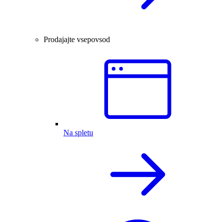
Prodajajte vsepovsod
Na spletu