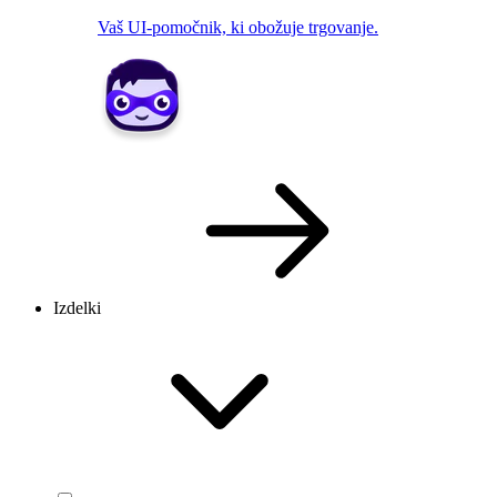
Vaš UI-pomočnik, ki obožuje trgovanje.
Izdelki