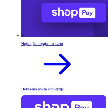
Najboljša blagajna na svetu
Dokazano boljša konverzija.