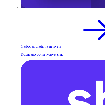
Najboljša blagajna na svetu
Dokazano boljša konverzija.