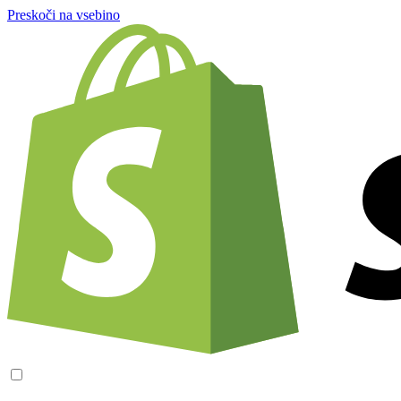
Preskoči na vsebino