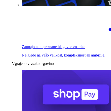
Zaupajo nam priznane blagovne znamke
Ne glede na vašo velikost, kompleksnost ali ambicije.
Vgrajeno v vsako trgovino