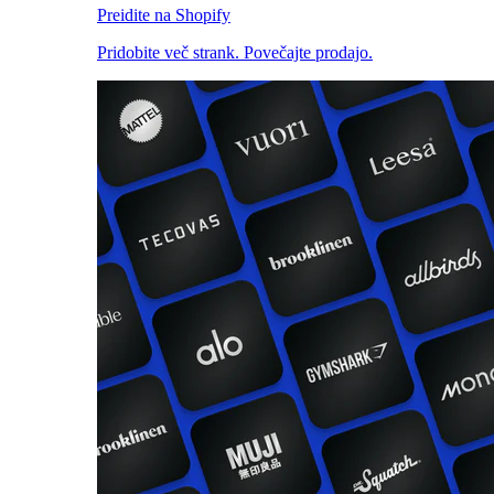
Preidite na Shopify
Pridobite več strank. Povečajte prodajo.