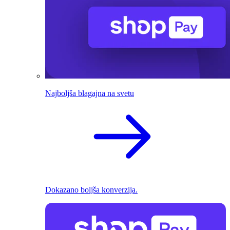
Najboljša blagajna na svetu
Dokazano boljša konverzija.