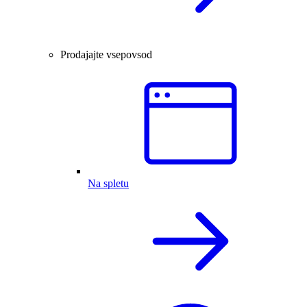
Prodajajte vsepovsod
Na spletu