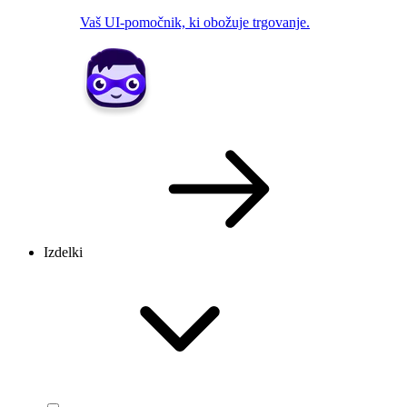
Vaš UI-pomočnik, ki obožuje trgovanje.
Izdelki