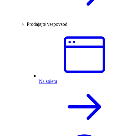
Prodajajte vsepovsod
Na spletu