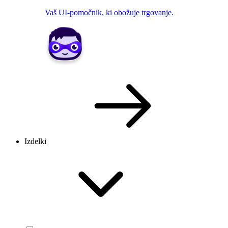
Vaš UI-pomočnik, ki obožuje trgovanje.
Izdelki