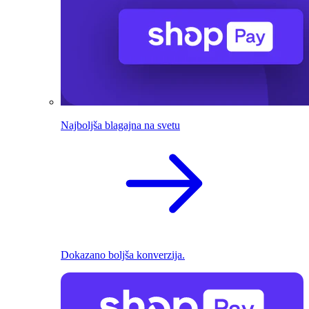
Najboljša blagajna na svetu
Dokazano boljša konverzija.