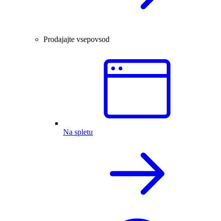
Prodajajte vsepovsod
Na spletu