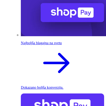
Najboljša blagajna na svetu
Dokazano boljša konverzija.