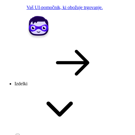
Vaš UI-pomočnik, ki obožuje trgovanje.
Izdelki