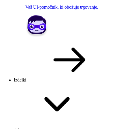
Vaš UI-pomočnik, ki obožuje trgovanje.
Izdelki