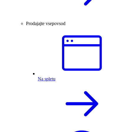
Prodajajte vsepovsod
Na spletu