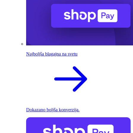
Najboljša blagajna na svetu
Dokazano boljša konverzija.