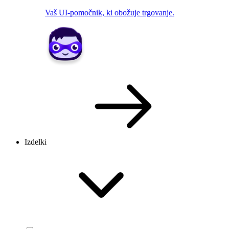
Vaš UI-pomočnik, ki obožuje trgovanje.
Izdelki