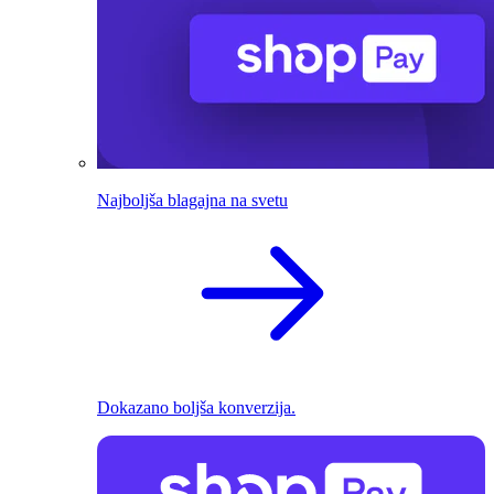
Najboljša blagajna na svetu
Dokazano boljša konverzija.