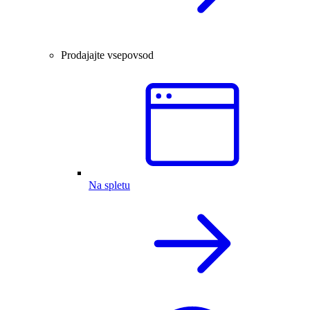
Prodajajte vsepovsod
Na spletu