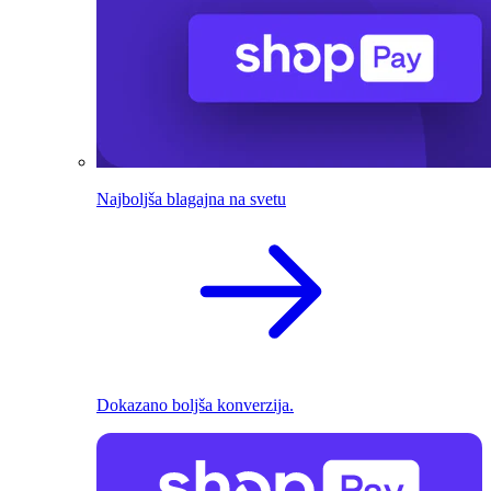
Najboljša blagajna na svetu
Dokazano boljša konverzija.