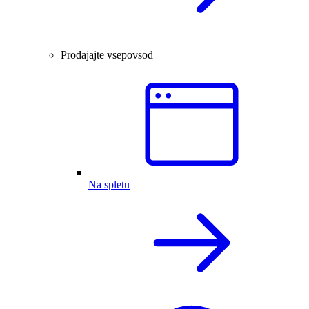
Prodajajte vsepovsod
Na spletu