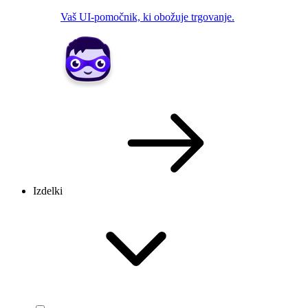
Vaš UI-pomočnik, ki obožuje trgovanje.
Izdelki