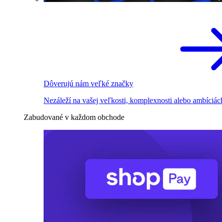
Dôverujú nám veľké značky
Nezáleží na vašej veľkosti, komplexnosti alebo ambíciác
Zabudované v každom obchode