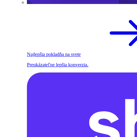
Najlepšia pokladňa na svete
Preukázateľne lepšia konverzia.